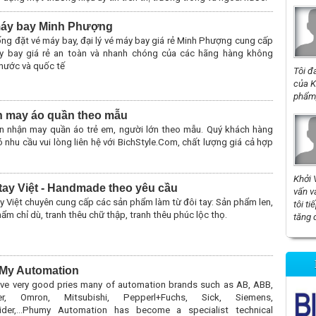
áy bay Minh Phượng
ng đặt vé máy bay, đại lý vé máy bay giá rẻ Minh Phượng cung cấp
y bay giá rẻ an toàn và nhanh chóng của các hãng hàng không
nước và quốc tế
Tôi đ
của K
phẩm,
 may áo quần theo mẫu
n nhận may quần áo trẻ em, người lớn theo mẫu. Quý khách hàng
 nhu cầu vui lòng liên hệ với BichStyle.Com, chất lượng giá cả hợp
Khởi 
tay Việt - Handmade theo yêu cầu
vấn v
y Việt chuyên cung cấp các sản phẩm làm từ đôi tay: Sản phẩm len,
tôi t
ẩm chỉ dù, tranh thêu chữ thập, tranh thêu phúc lộc thọ.
tăng 
My Automation
ve very good pries many of automation brands such as AB, ABB,
er, Omron, Mitsubishi, Pepperl+Fuchs, Sick, Siemens,
ider,...Phumy Automation has become a specialist technical