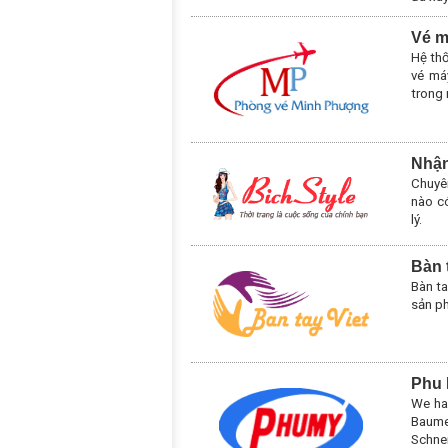
Vé m
Hệ thố
vé má
trong 
Nhận
Chuyê
nào có
lý.
Bàn 
Bàn ta
sản ph
Phu 
We ha
Baum
Schne