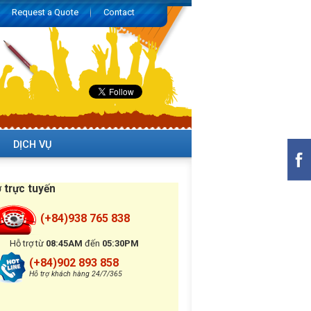
Request a Quote
Contact
DỊCH VỤ
ợ trực tuyến
(+84)938 765 838
Hỗ trợ từ
08:45AM
đến
05:30PM
(+84)902 893 858
Hỗ trợ khách hàng 24/7/365