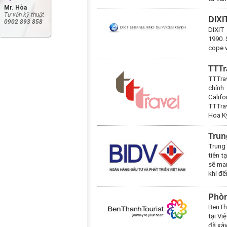
Mr. Hòa
Tư vấn kỹ thuật
DIX
0902 893 858
DIXIT
1990.
cope w
TTTr
TTTrav
chính
Calif
TTTrav
Hoa K
Trun
Trung
tiên t
sẽ man
khi đế
Phòn
BenTh
tại Vi
đã xây