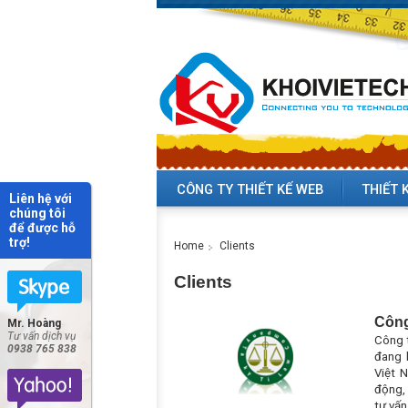
CÔNG TY THIẾT KẾ WEB
THIẾT 
Liên hệ với
chúng tôi
để được hỗ
trợ!
Home
Clients
Clients
Công
Mr. Hoàng
Tư vấn dịch vụ
Công t
0938 765 838
đang 
Việt 
động, 
tư vấn