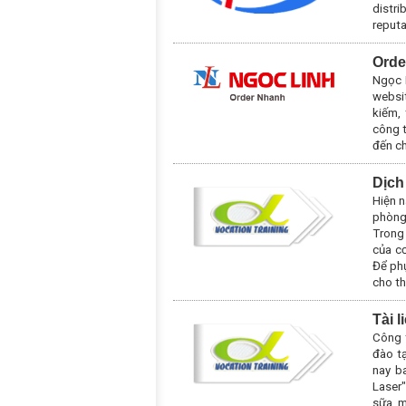
distri
reputa
Orde
Ngọc 
websit
kiếm,
công t
đến ch
Dịch
Hiện n
phòng
Trong
của cơ
Để phụ
cho t
Tài 
Công 
đào t
nay b
Laser
sữa m