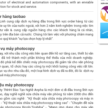
butor of electrical and automation components, with an enviable
tion for stock and service.
r hàng taobao
Linh cung cấp dịch vụ hàng đầu trong lĩnh vực order hàng từ các
e uy tín của nước ngoài, với hơn 2 năm kinh nghiệm trong việc tìm
 tư vấn & cung cấp nguồn hàng cho các khách hàng là cá nhân,
y trên địa bàn cả nước. Chúng tôi làm việc với phương châm mang
o quý khách "sự lựa chọn hợp lý nhất".
 vụ máy photocopy
ay, với nhu cầu công việc liên quan đến hồ sơ tăng cao, thiết bị văn
 đã trở thành một phần không thể thiếu của mỗi doanh nghiệp.
 đó phải kể đến chiếc máy photocopy đã giảm tải cho văn phòng
 quan, tổ chức hay các công ty một khối lượng công việc rất lớn.
c vụ cho nhu cầu đó, một loại hình dịch vụ đã ra đời, đó là: dịch vụ
huê máy photocopy.
liệu máy photocopy
ty TNHH Đào Tạo Nghề Anpha là một đơn vị đi đầu trong lĩnh vực
ạo, dạy nghề nghề sửa chữa máy văn phòng từ năm 2000 cho đến
ao gồm các nghề : "Kỹ thuật sửa chữa máy photocopy và máy in
" - "Kỹ thuật sửa chữa máy photocopy nâng cao" - "Chuyên đề sửa
áy photocopy Ricoh/Toshiba" - "Mạng ứng dụng cho máy văn