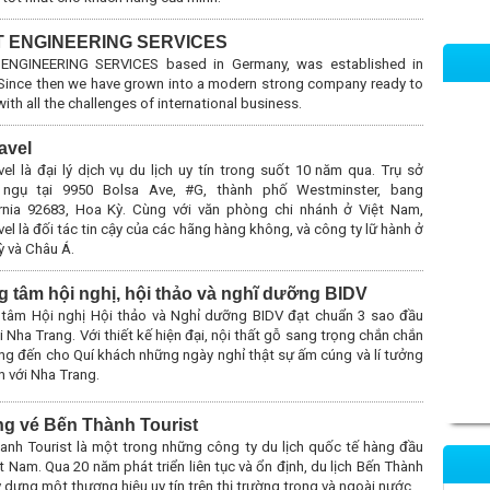
IT ENGINEERING SERVICES
 ENGINEERING SERVICES based in Germany, was established in
 Since then we have grown into a modern strong company ready to
ith all the challenges of international business.
avel
el là đại lý dịch vụ du lịch uy tín trong suốt 10 năm qua. Trụ sở
 ngụ tại 9950 Bolsa Ave, #G, thành phố Westminster, bang
ornia 92683, Hoa Kỳ. Cùng với văn phòng chi nhánh ở Việt Nam,
el là đối tác tin cậy của các hãng hàng không, và công ty lữ hành ở
ỳ và Châu Á.
g tâm hội nghị, hội thảo và nghĩ dưỡng BIDV
 tâm Hội nghị Hội thảo và Nghỉ dưỡng BIDV đạt chuẩn 3 sao đầu
ại Nha Trang. Với thiết kế hiện đại, nội thất gỗ sang trọng chắn chắn
g đến cho Quí khách những ngày nghỉ thật sự ấm cúng và lí tưởng
n với Nha Trang.
g vé Bến Thành Tourist
anh Tourist là một trong những công ty du lịch quốc tế hàng đầu
ệt Nam. Qua 20 năm phát triển liên tục và ổn định, du lịch Bến Thành
 dựng một thương hiệu uy tín trên thị trường trong và ngoài nước.