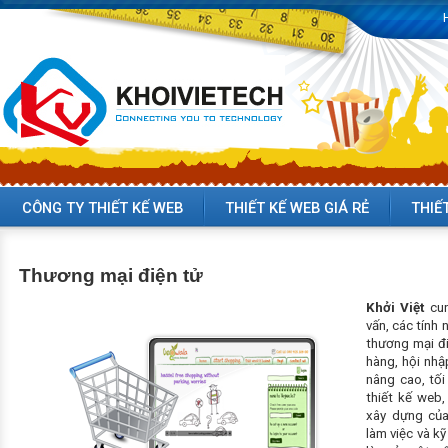
CÔNG TY THIẾT KẾ WEB
THIẾT KẾ WEB GIÁ RẺ
THIẾ
Thương mại điện tử
Khởi Việt
cun
vấn, các tính 
thương mại đi
hàng, hội nhậ
nâng cao, tối
thiết kế web,
xây dựng của
làm việc và k