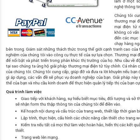
làm ở một số
nghệ thông ti
Chúng tôi cu
thương mại đ
mại điện tử 
không có vấn 
đến các mục 
chạy hàng ng
bên trong. Giám sát những thách thức trong thế giới cạnh tranh cao của 
nghiệm của chúng tôi vào công cụ thực tế của sự lựa chọn. Thương mại đ
để nổi bật và phát triển trong phân khúc thị trường của họ. Nhu cầu về độ 
tại sao chúng ta ủng hộ giải pháp thương mại điện tử tùy chỉnh. Cá nhân c
của chúng tôi. Chúng tôi cung cấp, giúp đỡ và đưa ra lời khuyên nếu bạ
gì áp dụng, các vấn đề sẽ phục vụ doanh nghiệp của bạn. Giải pháp này 
thể của bạn và nhu cầu kinh doanh để thực hiện quản lý tiếp thị của bạn cự
Quá trình làm việc
Giao tiếp với khách hàng, sự hiểu biết mục tiêu, đối tượng và sở
sẽ nhận form thu thập thông tin của chúng tôi để điền vào.
Kế hoạch nội dung và cấu trúc của trang web, thiết lập thời gian bi
Lập trình, thực hiện, cấu hình các chức năng cần thiết cho trang w
Kiểm tra nếu tất cả mọi thứ làm việc hoàn hảo, hiển thị các kết q
thiết.
Trang web lên mạng.