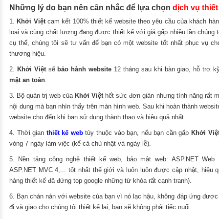
Những lý do bạn nên cân nhắc để lựa chọn
dịch vụ thiế
1.
Khởi Việt
cam kết 100%
thiết kế website theo yêu cầu
của khách hàn
loại và cùng chất lượng đang được thiết kế với giá gấp nhiều lần chúng
cụ thể, chúng tôi sẽ tư vấn để bạn có một website tốt nhất phục vụ ch
thương hiệu.
2.
Khởi Việt
sẽ
bảo hành website
12 tháng sau khi bàn giao, hỗ trợ k
mật an toàn
.
3. Bộ quản trị web của
Khởi Việt
hết sức đơn giản nhưng tính năng rất 
nội dung mà bạn nhìn thấy trên màn hình web. Sau khi hoàn thành websit
website cho đến khi bạn sử dụng thành thạo và hiệu quả nhất.
4. Thời gian
thiết kế web
tùy thuộc vào bạn, nếu bạn cần gấp
Khởi Việ
vòng 7 ngày làm việc (kể cả chủ nhật và ngày lễ).
5. Nền tảng công nghệ thiết kế web, bảo mật web: ASP.NET Web 
ASP.NET MVC 4
,... tốt nhất thế giới và luôn luôn được cập nhật, hiệu
hàng thiết kế đã đứng top google những từ khóa rất cạnh tranh).
6. Bạn chán nản với website của bạn vì nó lạc hậu, không đáp ứng được
đi và giao cho chúng tôi thiết kế lại, bạn sẽ không phải tiếc nuối.