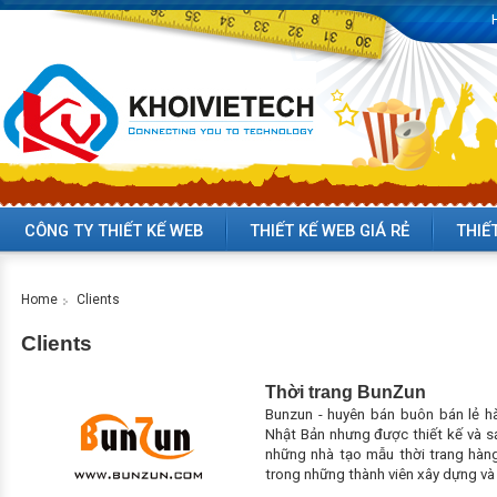
CÔNG TY THIẾT KẾ WEB
THIẾT KẾ WEB GIÁ RẺ
THIẾ
Home
Clients
Clients
Thời trang BunZun
Bunzun - huyên bán buôn bán lẻ h
Nhật Bản nhưng được thiết kế và sả
những nhà tạo mẫu thời trang hàng
trong những thành viên xây dựng và 