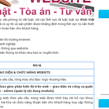
văn phòng tư vấn luật, với các lĩnh vực về luật, luật sư.
Khởi Việt
ã có uy tín và sản phẩm được khẳng định trong lĩnh vực tư vấn thiết
ọn hoàn hảo cho khách hàng.
n thị trường Internet.
oanh nghiệp.
p thông qua website.
ện thông tin khác như báo in, truyền hình...
Mô tả
IAO DIỆN & CHỨC NĂNG WEBSITE
o yêu cầu, tông màu chủ đạo: logo thương hiệu.
 bao gồm phần hiển thị trên web – giao diện và công cụ quản
 - admin (quản lý nội dung module).
ng web theo yêu cầu, trang web được trình bày với bố cục khoa
 hài hòa và chức năng thuận tiện cho khách hàng truy cập thông
te.