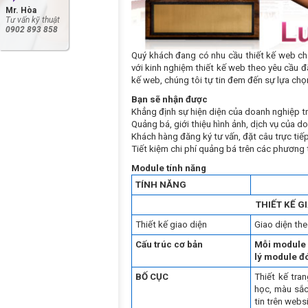
Mr. Hòa
Tư vấn kỹ thuật
0902 893 858
Quý khách đang có nhu cầu thiết kế web cho 
với kinh nghiệm thiết kế web theo yêu cầu đ
kế web, chúng tôi tự tin đem đến sự lựa ch
Bạn sẽ nhận được
Khẳng định sự hiện diện của doanh nghiệp trê
Quảng bá, giới thiệu hình ảnh, dịch vụ của d
Khách hàng đăng ký tư vấn, đặt câu trực tiế
Tiết kiệm chi phí quảng bá trên các phương ti
Module tính năng
TÍNH NĂNG
THIẾT KẾ G
Thiết kế giao diện
Giao diện the
Cấu trúc cơ bản
­Mỗi module
lý module đó
BỐ CỤC
Thiết kế tra
học, màu sắc
tin trên websi