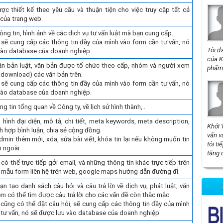
ợc thiết kế theo yêu cầu và thuận tiện cho việc truy cập tất cả
của trang web.
thông tin, hình ảnh về các dịch vụ tư vấn luật mà bạn cung cấp.
 sẽ cung cấp các thông tin đầy của mình vào form cần tư vấn, nó
Tôi đ
vào database của doanh nghiệp.
của K
 văn bản luật, văn bản được tổ chức theo cấp, nhóm và người xem
phẩm,
 (download) các văn bản trên.
 sẽ cung cấp các thông tin đầy của mình vào form cần tư vấn, nó
vào database của doanh nghiệp.
ng tin tổng quan về Công ty, về lịch sử hình thành,..
n, hình đại diện, mô tả, chi tiết, meta keywords, meta description,
Khởi 
ích hợp bình luận, chia sẻ cộng đồng.
vấn v
min thêm mới, xóa, sửa bài viết, khóa tin lại nếu không muốn tin
tôi t
n ngoài.
tăng 
có thể trực tiếp gởi email, và những thông tin khác trực tiếp trên
 mẫu form liên hệ trên web, google maps hướng dẫn đường đi.
n tạo danh sách câu hỏi và câu trả lời về dịch vụ, phát luật, văn
m có thể tìm được câu trả lời cho các vấn đề còn thắc mắc.
 cũng có thể đặt câu hỏi, sẽ cung cấp các thông tin đầy của mình
 tư vấn, nó sẽ được lưu vào database của doanh nghiệp.