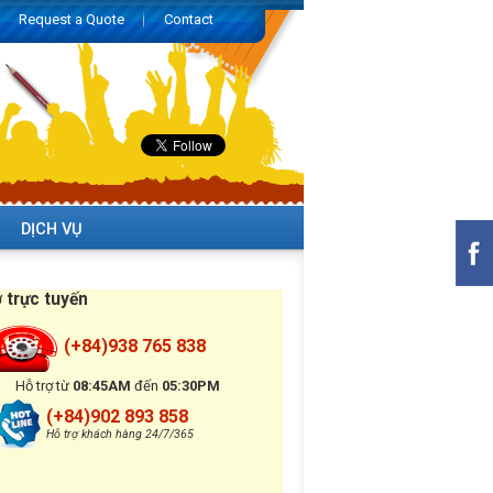
Request a Quote
Contact
DỊCH VỤ
ợ trực tuyến
(+84)938 765 838
Hỗ trợ từ
08:45AM
đến
05:30PM
(+84)902 893 858
Hỗ trợ khách hàng 24/7/365