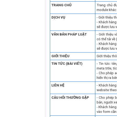
TRANG CHỦ
Trang chủ đư
module khác 
DỊCH VỤ
- Giới thiệu 
- Khách hàng
sẽ được lưu 
VĂN BẢN PHÁP LUẬT
- Giới thiệu
có thể tải về
- Khách hàng
sẽ được lưu 
GIỚI THIỆU
Giới thiệu thô
TIN TỨC (BÀI VIẾT)
- Tin tức: tê
meta title, t
- Cho phép ad
hiển thị ra bê
LIÊN HỆ
- Khách hàng 
website theo
CÂU HỎI THƯỜNG GẶP
- Cho phép bạ
bản, người xe
- Khách hàng
vào form cần